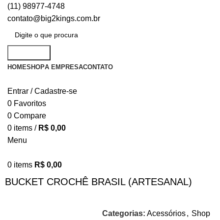
(11) 98977-4748
contato@big2kings.com.br
Pesquisar
HOME
SHOP
A EMPRESA
CONTATO
Entrar / Cadastre-se
0
Favoritos
0
Compare
0
items
/
R$
0,00
Menu
0
items
R$
0,00
BUCKET CROCHÊ BRASIL (ARTESANAL)
Categorias:
Acessórios
,
Shop