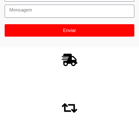
Enviar
Entrega
para todo o Brasil
Trocas e Devoluções
Até 7 dias para devolver a compra