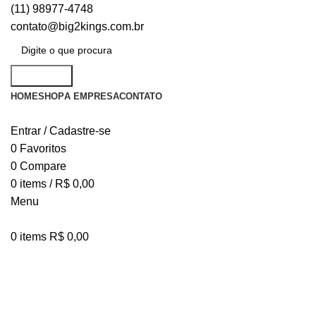
(11) 98977-4748
contato@big2kings.com.br
Pesquisar
HOME
SHOP
A EMPRESA
CONTATO
Entrar / Cadastre-se
0
Favoritos
0
Compare
0
items
/
R$
0,00
Menu
0
items
R$
0,00