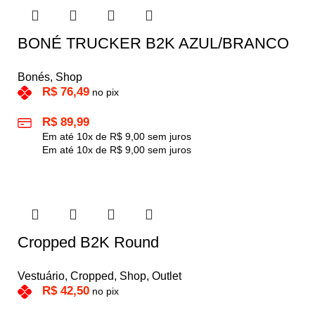
BONÉ TRUCKER B2K AZUL/BRANCO
Bonés
,
Shop
R$
76,49
no pix
R$
89,99
Em até
10
x de
R$
9,00
sem juros
Em até
10
x de
R$
9,00
sem juros
Cropped B2K Round
Vestuário
,
Cropped
,
Shop
,
Outlet
R$
42,50
no pix