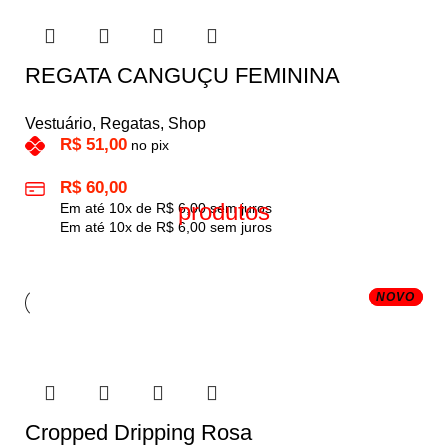
REGATA CANGUÇU FEMININA
Vestuário
,
Regatas
,
Shop
R$
51,00
no pix
R$
60,00
produtos
Em até
10
x de
R$
6,00
sem juros
Em até
10
x de
R$
6,00
sem juros
NOVO
NOVO
Cropped Dripping Rosa