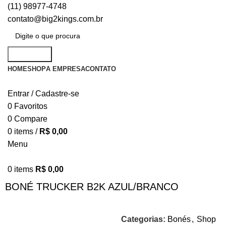
(11) 98977-4748
contato@big2kings.com.br
Pesquisar
HOME
SHOP
A EMPRESA
CONTATO
Entrar / Cadastre-se
0
Favoritos
0
Compare
0
items
/
R$
0,00
Menu
0
items
R$
0,00
BONÉ TRUCKER B2K AZUL/BRANCO
Categorias:
Bonés
,
Shop