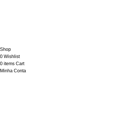
Copyright
2023 - 2026 Todo o conteúdo deste site é de
uso exclusivo da Big2Kings ®
Hosted By
Connect Web.
DEVELOPED BY
Shop
0
Wishlist
0
items
Cart
Minha Conta