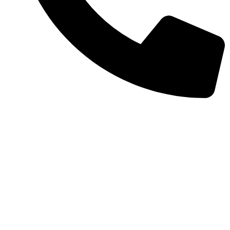
(11) 98977-4748
Preços e condições de pagamento válidos
exclusivamente para compras efetuadas no site,
podendo diferir na loja física.
As imagens dos produtos são meramente ilustrativas.
Todos os preços e condições comerciais estão sujeitos
a alteração sem aviso prévio.