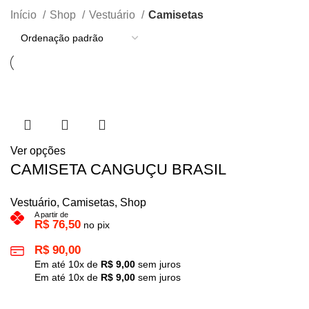
Início
Shop
Vestuário
Camisetas
Ver opções
CAMISETA CANGUÇU BRASIL
Vestuário
,
Camisetas
,
Shop
A partir de
R$
76,50
no pix
R$
90,00
Em até
10
x de
R$
9,00
sem juros
Em até
10
x de
R$
9,00
sem juros