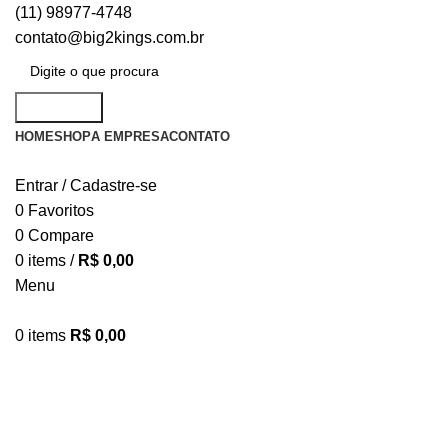
(11) 98977-4748
contato@big2kings.com.br
Pesquisar
HOME
SHOP
A EMPRESA
CONTATO
Entrar / Cadastre-se
0
Favoritos
0
Compare
0
items
/
R$
0,00
Menu
0
items
R$
0,00
Camisetas