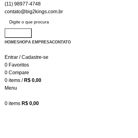
(11) 98977-4748
contato@big2kings.com.br
Pesquisar
HOME
SHOP
A EMPRESA
CONTATO
Entrar / Cadastre-se
0
Favoritos
0
Compare
0
items
/
R$
0,00
Menu
0
items
R$
0,00
Meias