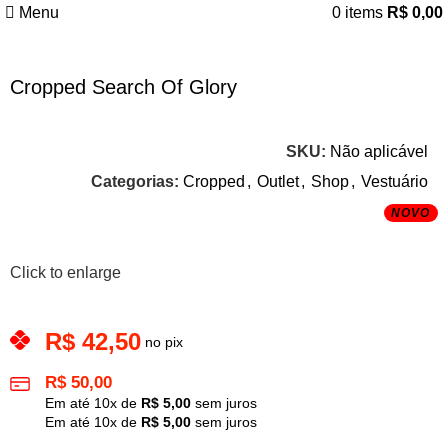
Menu
0
items
R$
0,00
Cropped Search Of Glory
SKU:
Não aplicável
Categorias:
Cropped
,
Outlet
,
Shop
,
Vestuário
NOVO
Click to enlarge
R$
42,50
no pix
R$
50,00
Em até
10
x de
R$
5,00
sem juros
Em até
10
x de
R$
5,00
sem juros