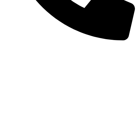
(11) 98977-4748
Preços e condições de pagamento válidos
exclusivamente para compras efetuadas no site,
podendo diferir na loja física.
As imagens dos produtos são meramente ilustrativas.
Todos os preços e condições comerciais estão sujeitos
a alteração sem aviso prévio.
Copyright
2023 - 2026 Todo o conteúdo deste site é de
uso exclusivo da Big2Kings ®
Hosted By
Connect Web.